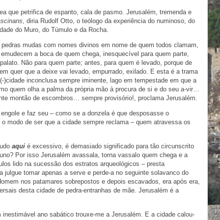
ea que petrifica de espanto, cala de pasmo. Jerusalém, tremenda e
ascinans
, diria Rudolf Otto, o teólogo da experiência do numinoso, do
idade do Muro, do Túmulo e da Rocha.
de pedras mudas com nomes divinos em nome de quem todos clamam,
e emudecem a boca de quem chega, inesquecível para quem parte,
o palato. Não para quem parte; antes, para quem é levado, porque de
m quer que a deixe vai levado, empurrado, exilado. E esta é a trama
i(-)cidade inconclusa sempre iminente, lago em tempestade em que a
omo quem olha a palma da própria mão à procura de si e do seu a-vir…
ente montão de escombros… sempre provisório!, proclama Jerusalém.
 engole e faz seu – como se a donzela é que desposasse o
r é o modo de ser que a cidade sempre reclama – quem atravessa os
Tudo
aqui
é excessivo, é demasiado significado para tão circunscrito
er uno? Por isso Jerusalém avassala, torna vassalo quem chega e a
culos lido na sucessão dos estratos arqueológicos – presta
 julgue tomar apenas a serve e perde-a no seguinte solavanco do
 Homem nos patamares sobrepostos e depois escavados, era após era,
ersais desta cidade de pedra-entranhas de mãe. Jerusalém é a
 inestimável ano sabático trouxe-me a Jerusalém. E a cidade calou-