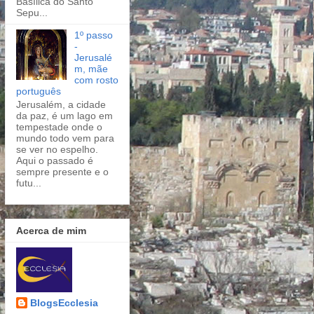
Basílica do Santo
Sepu...
1º passo
-
Jerusalé
m, mãe
com rosto
português
Jerusalém, a cidade
da paz, é um lago em
tempestade onde o
mundo todo vem para
se ver no espelho.
Aqui o passado é
sempre presente e o
futu...
Acerca de mim
BlogsEcclesia