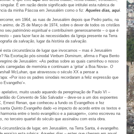
singular. É em razão deste significado que intitulei esta rubrica de
iência da minha Páscoa em Jerusalém como o fiz:
Aqueles dias, aqui
.
percorrer, em 1964, as ruas de
Jerusalém depois que Pedro partiu, na
in animo
, de 25 de Março de 1974, sobre o dever de todos os cristãos
omo seu
património espiritual
e contribuírem generosamente – o que é
esto – para fazer face às necessidades da Igreja presente na Terra
ografia da salvação
, lugar da
história da salvação
.
é esta circunstância de lugar que invocamos – mas é Jerusalém
ar? Na Exortação pós-sinodal
Verbum Dominum
, afirma o Papa Bento
eregrino de Jerusalém: «As pedras sobre as quais caminhou o nosso
s carregadas de memória e continuam a ‘gritar’ a Boa Nova».
O
Marshall McLuhan, que atravessou o século XX a pensar a
apa: «Por isso os padres sinodais recordaram a feliz expressão que
to Evangelho’».
e apelativo, muito usado aquando da peregrinação de Paulo VI –
rdião do Convento de São Salvador – deve-se a um dos expoentes
X, Ernest Renan, que conheceu a fundo os Evangelhos e fez
 santa
Quinto Evangelho
dado «o impacto do acordo entre os textos e
 harmonia entre o texto evangélico e a paisagem», como escreveu na
us
, no terceiro quartel do século que assinalou com esta obra.
 A circunstância de lugar, em Jerusalém, na Terra Santa, é evangelho.
de enraízo esta rubrica:
Aqueles dias
– estes que chegam em anual