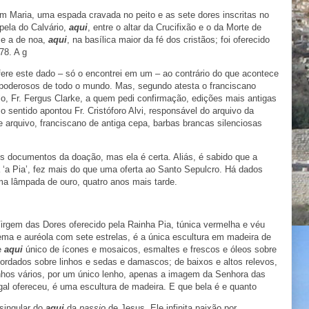
m Maria, uma espada cravada no peito e as sete dores inscritas no
pela do Calvário,
aqui
, entre o altar da Crucifixão e o da Morte de
a e a de noa,
aqui
, na basílica maior da fé dos cristãos; foi oferecido
78. A g
fere este dado – só o encontrei em um – ao contrário do que acontece
e poderosos de todo o mundo. Mas, segundo atesta o franciscano
lo, Fr. Fergus Clarke, a quem pedi confirmação, edições mais antigas
 sentido apontou Fr. Cristóforo Alvi, responsável do arquivo da
de arquivo, franciscano de antiga cepa, barbas brancas silenciosas
s documentos da doação, mas ela é certa. Aliás, é sabido que a
‘a Pia’, fez mais do que uma oferta ao Santo Sepulcro. Há dados
ma lâmpada de ouro, quatro anos mais tarde.
irgem das Dores oferecido pela Rainha Pia, túnica vermelha e véu
ema e auréola com sete estrelas, é a única escultura em madeira de
e
aqui
único de ícones e mosaicos, esmaltes e frescos e óleos sobre
bordados sobre linhos e sedas e damascos; de baixos e altos relevos,
enhos vários, por um único lenho, apenas a imagem da Senhora das
gal ofereceu, é uma escultura de madeira. E que bela é e quanto
singular do
aqui
da
passio
de Jesus, Ele infinita paixão por