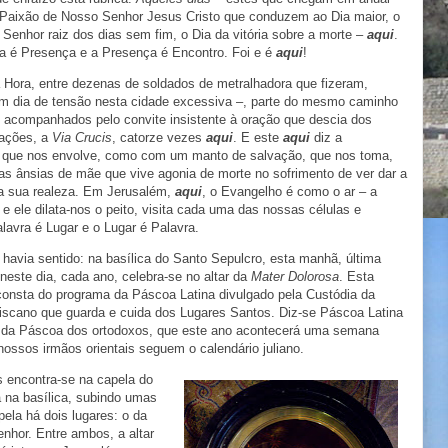
Paixão de Nosso Senhor Jesus Cristo que conduzem ao Dia maior, o
 Senhor raiz dos dias sem fim, o Dia da vitória sobre a morte –
aqui
.
ra é Presença e a Presença é Encontro. Foi e é
aqui
!
 Hora, entre dezenas de soldados de metralhadora que fizeram,
um dia de tensão nesta cidade excessiva –, parte do mesmo caminho
 acompanhados pelo convite insistente à oração que descia dos
tações, a
Via Crucis
, catorze vezes
aqui
. E este
aqui
diz a
, que nos envolve, como com um manto de salvação, que nos toma,
s ânsias de mãe que vive agonia de morte no sofrimento de ver dar a
da sua realeza. Em Jerusalém,
aqui
, o Evangelho é como o ar – a
e ele dilata-nos o peito, visita cada uma das nossas células e
avra é Lugar e o Lugar é Palavra.
havia sentido: na basílica do Santo Sepulcro, esta manhã, última
neste dia, cada ano, celebra-se no altar da
Mater Dolorosa
. Esta
 consta do programa da Páscoa Latina divulgado pela Custódia da
ciscano que guarda e cuida dos Lugares Santos. Diz-se Páscoa Latina
ão da Páscoa dos ortodoxos, que este ano acontecerá uma semana
ossos irmãos orientais seguem o calendário juliano.
s encontra-se na capela do
a na basílica, subindo umas
ela há dois lugares: o da
enhor. Entre ambos, a altar