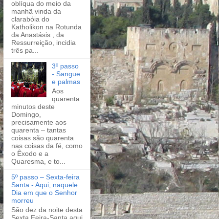
oblíqua do meio da
manhã vinda da
clarabóia do
Katholikon na Rotunda
da Anastásis , da
Ressurreição, incidia
três pa...
3º passo
- Sangue
e palmas
Aos
quarenta
minutos deste
Domingo,
precisamente aos
quarenta – tantas
coisas são quarenta
nas coisas da fé, como
o Êxodo e a
Quaresma, e to...
5º passo – Sexta-feira
Santa - Aqui, naquele
Dia em que o Senhor
morreu
São dez da noite desta
Sexta Feira-Santa aqui