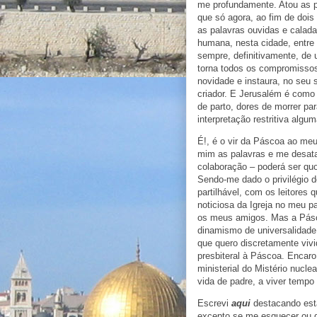
me profundamente. Atou as p
que só agora, ao fim de dois
as palavras ouvidas e calada
humana, nesta cidade, entre 
sempre, definitivamente, de
torna todos os compromissos p
novidade e instaura, no seu 
criador. E Jerusalém é como 
de parto, dores de morrer par
interpretação restritiva alg
É!, é o vir da Páscoa ao me
mim as palavras e me desata
colaboração – poderá ser qu
Sendo-me dado o privilégio d
partilhável, com os leitores
noticiosa da Igreja no meu p
os meus amigos. Mas a Pásc
dinamismo de universalidade
que quero discretamente vivi
presbiteral à Páscoa. Enca
ministerial do Mistério nucl
vida de padre, a viver tempo
Escrevi
aqui
destacando esta
excepto se me esquecer ou d