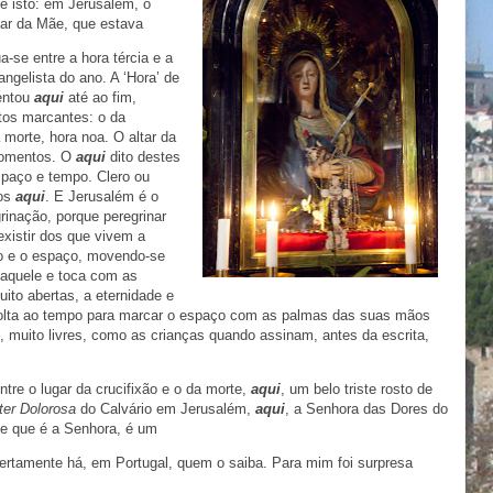
 é isto: em Jerusalém, o
ar da Mãe, que estava
ua-se entre a hora tércia e a
ngelista do ano. A ‘Hora’ de
uentou
aqui
até ao fim,
os marcantes: o da
a morte, hora noa. O altar da
momentos. O
aqui
dito destes
espaço e tempo. Clero ou
nos
aqui
. E Jerusalém é o
rinação, porque peregrinar
xistir dos que vivem a
po e o espaço, movendo-se
aquele e toca com as
ito abertas, a eternidade e
volta ao tempo para marcar o espaço com as palmas das suas mãos
s, muito livres, como as crianças quando assinam, antes da escrita,
entre o lugar da crucifixão e o da morte,
aqui
, um belo triste rosto de
er Dolorosa
do Calvário em Jerusalém,
aqui
, a Senhora das Dores do
de que é a Senhora, é um
Certamente há, em Portugal, quem o saiba. Para mim foi surpresa