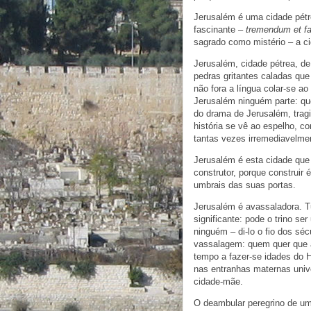
Jerusalém é uma cidade pétr
fascinante –
tremendum et f
sagrado como mistério – a c
Jerusalém, cidade pétrea, 
pedras gritantes caladas qu
não fora a língua colar-se a
Jerusalém ninguém parte: que
do drama de Jerusalém, trag
história se vê ao espelho, c
tantas vezes irremediavelm
Jerusalém é esta cidade que
construtor, porque construi
umbrais das suas portas.
Jerusalém é avassaladora. 
significante: pode o trino s
ninguém – di-lo o fio dos sé
vassalagem: quem quer que a
tempo a fazer-se idades do
nas entranhas maternas univ
cidade-mãe.
O deambular peregrino de um