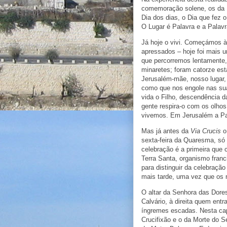
comemoração solene, os da 
Dia dos dias, o Dia que fez o
O Lugar é Palavra e a Palav
Já hoje o vivi. Começámos à
apressados – hoje foi mais 
que percorremos lentamente,
minaretes; foram catorze es
Jerusalém-mãe, nosso lugar
como que nos engole nas sua
vida o Filho, descendência 
gente respira-o com os olhos 
vivemos. Em Jerusalém a Pal
Mas já antes da
Via Crucis
o 
sexta-feira da Quaresma, só 
celebração é a primeira que
Terra Santa, organismo fran
para distinguir da celebraç
mais tarde, uma vez que os n
O altar da Senhora das Dore
Calvário, à direita quem entr
íngremes escadas. Nesta cap
Crucifixão e o da Morte do S