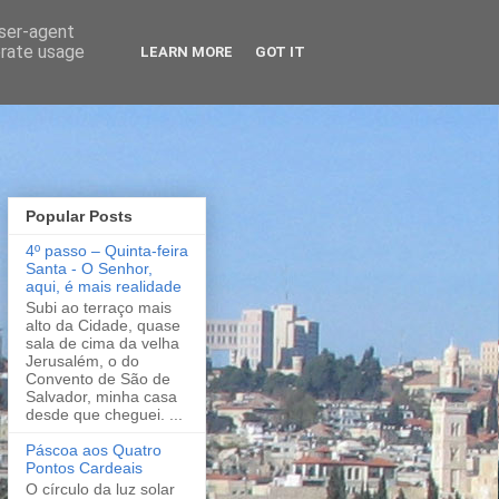
user-agent
erate usage
LEARN MORE
GOT IT
Popular Posts
4º passo – Quinta-feira
Santa - O Senhor,
aqui, é mais realidade
Subi ao terraço mais
alto da Cidade, quase
sala de cima da velha
Jerusalém, o do
Convento de São de
Salvador, minha casa
desde que cheguei. ...
Páscoa aos Quatro
Pontos Cardeais
O círculo da luz solar