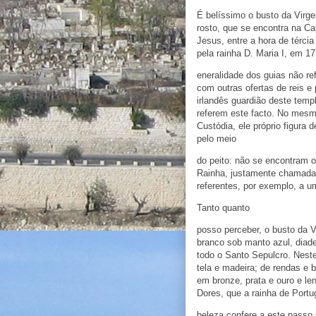
É belíssimo o busto da Virge
rosto, que se encontra na Ca
Jesus, entre a hora de térci
pela rainha D. Maria I, em 17
eneralidade dos guias não re
com outras ofertas de reis 
irlandês guardião deste temp
referem este facto. No mesmo
Custódia, ele próprio figura 
pelo meio
do peito: não se encontram o
Rainha, justamente chamada 
referentes, por exemplo, a u
Tanto quanto
posso perceber, o busto da V
branco sob manto azul, diad
todo o Santo Sepulcro. Nest
tela e madeira; de rendas e 
em bronze, prata e ouro e l
Dores, que a rainha de Portu
beleza confere a este passo 