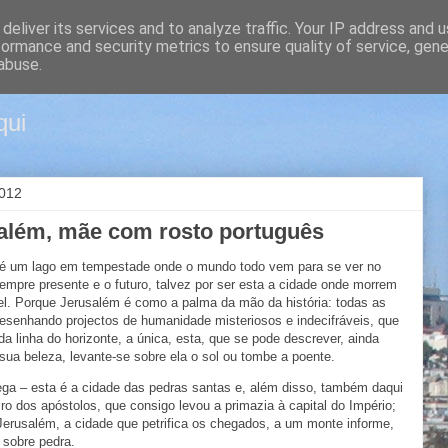
deliver its services and to analyze traffic. Your IP address and 
formance and security metrics to ensure quality of service, gen
m Jerusalém
abuse.
qui
2012
salém, mãe com rosto português
 é um lago em tempestade onde o mundo todo vem para se ver no
mpre presente e o futuro, talvez por ser esta a cidade onde morrem
vel. Porque Jerusalém é como a palma da mão da história: todas as
desenhando projectos de humanidade misteriosos e indecifráveis, que
a linha do horizonte, a única, esta, que se pode descrever, ainda
 sua beleza, levante-se sobre ela o sol ou tombe a poente.
ega – esta é a cidade das pedras santas e, além disso, também daqui
iro dos apóstolos, que consigo levou a primazia à capital do Império;
r Jerusalém, a cidade que petrifica os chegados, a um monte informe,
 sobre pedra.