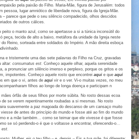
ompaixão pela paixão do Filho. Maria-Mãe, figura de Jerusalém: todos
pessoa, lugar amniótico de liberdade nova, figura da Igreja-Mãe.
ja – parece que pede o seu silêncio compadecido, olhos descidos
riados de outros cálices.
peito o manto azul, como se apertasse a si a túnica inconsútil do
ó peça, tecida de alto a baixo, metáfora da unidade da Igreja neste
do Reino, sorteada entre soldados do Império. A mão direita esboça
divinhado.
na e tristemente uma das sete palavras do Filho na Cruz, gravadas
 altar:
consumatus est
. Conheço aquele olhar, aquela serenidade
ta, a pronunciar um silêncio imenso e perplexo, porque os gritos e os
m, impotentes. Conheço aquele rosto que encontrei
aqui
e que
aqui
os em que o vi, antes de
aqui
vir e o ver. Vi-o muitas vezes, no meu
 acompanharam filhos ao longo de longa doença e participam n
 mães órfãs de seus filhos por morte súbita. No rosto dessas ecoa
do de se verem repentinamente roubadas a si mesmas. No rosto
paira suavemente a paz magoada do descanso de um cansaço muito
viesse de antes do princípio do mundo e fosse até ao fim do mundo
esmo e a mãe também… como se teimar que ele vivesse é que fosse
 como se só perdendo-o é que o voltasse a encontrar, oferecendo-o…
 est
.
 rosto:
Mulher, eis o teu filho
– e, depois –
Eis a tua mãe
, foi diferente: