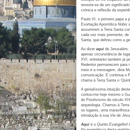
reveste-se de um significado 
crónica e reflexão da exper
Paulo VI, o primeiro papa a 
Exortação Apostólica
Nobis 
assumirem a Terra Santa c
cada vez mais premente, de r
Santa, que definiu como a
ge
Ao dizer
aqui
de Jerusalém, 
apenas circunstância de lug
XVI, entretanto também já p
Redentor permanecem para nó
meio é a mensagem
, diria 
comunicação. E continua o P
chama à Terra Santa o ‘Quin
A genialíssima intuição dest
contou-me hoje mesmo o Gua
do Positivismo do século XI
arqueologia. Chamou à Terra
os lugares, uma maravilhosa
introdução à sua
Vie de Jés
Aqui
é o
Quinto Evangelho
!
Na experiência desta realida