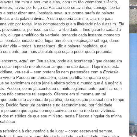
alavras em mim e atou-me a elas, com um tão veemente silêncio,
 meses, talvez por força da Páscoa que se avizinha, consigo libertar
s e tentar dizer uma liberdade nova, a suprema tarefa da palavra
todas a da palavra divina. A esta quereria atar-me, atar-me para
 uma vez por todas. Mas compreendo que a liberdade não é assim. Ela
rovisórios e, por isso, só ela – a liberdade – lhes garante cada dia
seio, o lugar amniótico da verdade, tornando cada instante momento
a liberdade, cidade-mãe, lugar amniótico, respiração sôfrega, dores
a dar vida – todos lá nascemos, diz a palavra inspirada, que
uma consente, por mais absoluto que seja o poder que a pretenda.
u encontro,
aqui
, em Jerusalém, onde ela acontece(u) que desata em
 delas impondo-me oferecer as que me são dadas. Hoje inicio esta
otidiana, ver-se-á – sem pretensão nem pretensões com a
Ecclesia
.
e viver a Páscoa em Jerusalém, quero partilhá-lo, quanto seja
 que se aproximem desta janela aberta sobre o mundo que é a agência
aís. Poderia, como já aconteceu e muito legitimamente, partilhar com
oa não consente tal segredo. Oferece em si mesma um tal
 que pede esta aventura de partilha, de exposição pessoal num tempo
do. Decido fazer um parêntesis no escondimento, por fidelidade
ro o percurso que agora começo convosco como modo de vivência
ear dos mistérios de que sou ministro, nesta Páscoa singular da minha
 sabático.
 referência à circunstância de lugar – como escreverei sempre,
istrair. É que este
aqui
dito desta cidade, nesta cidade, Jerusalém,