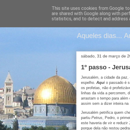
This site uses cookies from Google to 
are shared with Google along with per
Páscoa e
statistics, and to detect and address 
Aqueles dias... A
sábado, 31 de março de 
1º passo - Jeru
Jerusalém, a cidade da paz,
espelho.
Aqui
o passado é se
os profetas, não é profetizá
linhas da vida a percorrem, 
arrastam o tempo para além d
assim sem a dizer inteira na
Jerusalém petrifica quem ch
partiu
Petrus
, Pedro, o prime
este haveria de vir e reduzi
porque dela não restou pedra