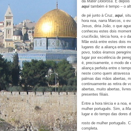
da
Mater Dolorosa
. E depois
aqui
também é tempo – o alt
de pé junto à Cruz,
aqui
, sit
hora noa, narra Marcos, o eva
Jesus, diria João, o que ag
conheceu estes dois moment
crucifixão, tércia hora, e o d
Mãe está entre estes dois 
lugares diz a aliança entre 
povo, todos éramos peregri
lugar por excelência de pereg
é, precisamente, o modo de e
aliança perfeita entre o tem
neste como quem atravessa 
palmas das mãos abertas, mu
continuamente as retira de 
abertas, muito abertas, livre
presentes filiais.
Entre a hora tércia e a noa, 
mulher português. Sim, a
Mat
lugar e do tempo das dores 
rosto de mulher português. 
completa.