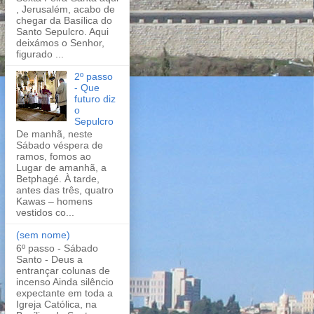
, Jerusalém, acabo de
chegar da Basílica do
Santo Sepulcro. Aqui
deixámos o Senhor,
figurado ...
2º passo
- Que
futuro diz
o
Sepulcro
De manhã, neste
Sábado véspera de
ramos, fomos ao
Lugar de amanhã, a
Betphagé. À tarde,
antes das três, quatro
Kawas – homens
vestidos co...
(sem nome)
6º passo - Sábado
Santo - Deus a
entrançar colunas de
incenso Ainda silêncio
expectante em toda a
Igreja Católica, na