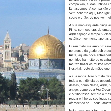
compaixão, a Mãe, infinita c
lá nascemos. A compaixão em 
Vem beber-te aqui, Mãe-Igre
sobre o chão, de nos ver ineb
A sua mão esquerda cinge ao 
Filho, sem costura, de uma s
aqui
espaço e tempo nuclear 
estático movimento apenas a
O seu rosto materno diz sere
no bronze da grade sob o seu
triste, aquela boca entreaber
gemidos há muito se esvaíra
me fez trazer os muitos rost
Hospital, rosto de mães que
a sua morte. Não o rosto das
toda a estridência do absur
destas, como Nesta,
aqui
, 
antigo, como se a
Via Crucis
e o filho fosse sempre o m
roubar o filho ao seu lugar,
oferecendo-se…
consumatus
Hoje,
aqui
, ouvir face a este