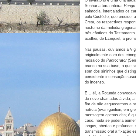
O invitatório é uma chamada 
Senhor a terra inteira;
Pange 
salmodia, intercalados os c
pelo Custódio, que preside; 
Creta, os respectivos respon
nocturno da melodia gregori
três cânticos do Testamento 
acolher, de Ezequiel, a pro
Nas pausas, ouvíamos a Vigí
originalmente coro dos cóne
mosaico do
Pantocrator
(Senh
branco na sua base, a que s
som dos sininhos que disting
persistente incensação susc
do incenso.
E… é!, a Rotunda convoca-no
de novo chamados à vida, a e
fim de não esquecermos a pal
notícia (evan-guélion, em gr
mensagem apenas dita; é qu
caso, nada se poderia aumen
longas, abertas e profundas 
transmissão oral à fixação 