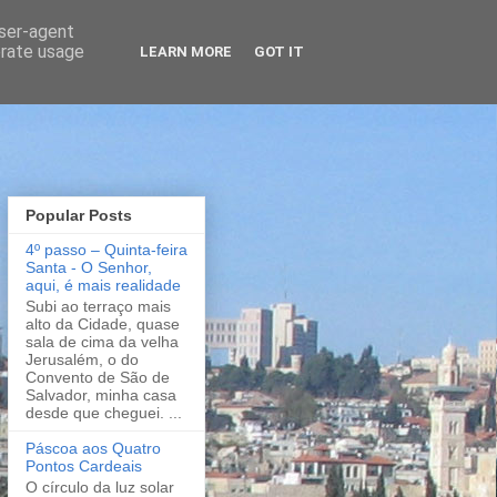
user-agent
erate usage
LEARN MORE
GOT IT
Popular Posts
4º passo – Quinta-feira
Santa - O Senhor,
aqui, é mais realidade
Subi ao terraço mais
alto da Cidade, quase
sala de cima da velha
Jerusalém, o do
Convento de São de
Salvador, minha casa
desde que cheguei. ...
Páscoa aos Quatro
Pontos Cardeais
O círculo da luz solar