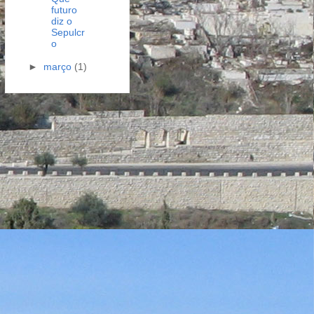
futuro
diz o
Sepulcr
o
►
março
(1)