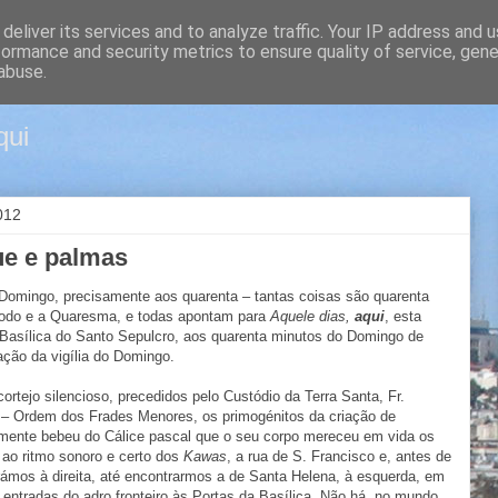
deliver its services and to analyze traffic. Your IP address and 
formance and security metrics to ensure quality of service, gen
m Jerusalém
abuse.
qui
2012
ue e palmas
Domingo, precisamente aos quarenta – tantas coisas são quarenta
xodo e a Quaresma, e todas apontam para
Aquele dias,
aqui
, esta
Basílica do Santo Sepulcro, aos quarenta minutos do Domingo de
ação da vigília do Domingo.
rtejo silencioso, precedidos pelo Custódio da Terra Santa, Fr.
 – Ordem dos Frades Menores, os primogénitos da criação de
amente bebeu do Cálice pascal que o seu corpo mereceu em vida os
 ao ritmo sonoro e certo dos
Kawas
, a rua de S. Francisco e, antes de
irámos à direita, até encontrarmos a de Santa Helena, à esquerda, em
entradas do adro fronteiro às Portas da Basílica. Não há, no mundo,