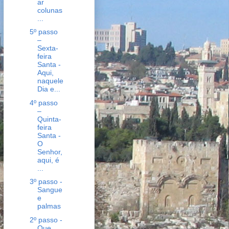
ar
colunas
...
5º passo
–
Sexta-
feira
Santa -
Aqui,
naquele
Dia e...
4º passo
–
Quinta-
feira
Santa -
O
Senhor,
aqui, é
...
3º passo -
Sangue
e
palmas
2º passo -
Que