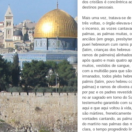
dos cristãos é concêntrica a
destinos pessoais.
Mais uma vez, tratava-se de
três voltas, o órgão elevava
o incenso, as vozes cantav
palmas, as palmas muitas, o
anciãos (em grego, presbyter
pueri hebreorum cum ramis 
(latim, crianças dos hebreus
ramos de palmeira) alinhados
após quatro e mais quatro ap
muitos, vestidos de sangue, 
com a multidão para que são
irmanados, todos plebs heb
palmis (latim, povo hebreu 
palmas) e ramos de oliveira
por paz e os padres revesti
no ar sagrado em torno do S
testemunho garantido com s
aqui e que aqui voltou à vid
são mártires, freneticament
vontades cantando, as palma
do martírio nas palmas das 
clara, o tempo progredindo l