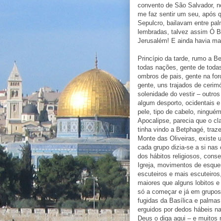
convento de São Salvador, n
me faz sentir um seu, após q
Sepulcro, bailavam entre pal
lembradas, talvez assim Ó Be
Jerusalém! E ainda havia mai
Princípio da tarde, rumo a B
todas nações, gente de todas
ombros de pais, gente na fo
gente, uns trajados de cerim
solenidade do vestir – outros
algum desporto, ocidentais e 
pele, tipo de cabelo, ningué
Apocalipse, parecia que o cla
tinha vindo a Betphagé, traz
Monte das Oliveiras, existe 
cada grupo dizia-se a si na
dos hábitos religiosos, cons
Igreja, movimentos de esquer
escuteiros e mais escuteiro
maiores que alguns lobitos e
só a começar e já em grupos,
fugidas da Basílica e palma
erguidos por dedos hábeis na
Deus o diga aqui – e muitos m