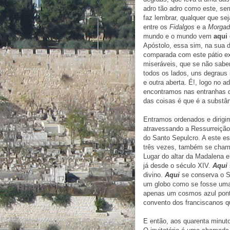
adro tão adro como este, se
faz lembrar, qualquer que sej
entre os
Fidalgos
e a
Morgad
mundo e o mundo vem
aqui
Apóstolo, essa sim, na sua 
comparada com este pátio ex
miseráveis, que se não sabe
todos os lados, uns degraus 
e outra aberta. É!, logo no 
encontramos nas entranhas da 
das coisas é que é a substân
Entramos ordenados e dirigi
atravessando a Ressurreição
do Santo Sepulcro. A este es
três vezes, também se chama
Lugar do altar da Madalena 
já desde o século XIV.
Aqui
divino.
Aqui
se conserva o S
um globo como se fosse uma
apenas um cosmos azul pontil
convento dos franciscanos q
E então, aos quarenta minuto