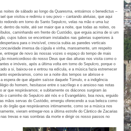
as noites de sábado ao longo da Quaresma, entoámos o benedictus –
ael que visitou e redimiu o seu povo – cantando aleluias, que aqui
 redondo em torno do Santo Sepulcro, velas na mão e uma luz
r, dentro da noite, até ser maior que a noite, que todas as noites, os
ríbulos, caminhando em frente do Custódio, que erguia acima de si um
rgão, cujos tubos se encontram instalados nas galerias superiores à
 despertava para o invisível, crescia subia as paredes verticais
a concavidade imensa da cúpula e vinha, mansamente, um respeito
de, entregar de novo às nossas vozes o espaço do tempo de mais
ção misericordioso do nosso Deus que das alturas nos visita como o
antes e imóveis, após a última volta em torno do Sepulcro, porque o
tado a si, baixou-se e entrou na edícula, e a música fazia estremecer
quanto esperávamos, como se a noite dos tempos se abrisse e
 a espera de que alguém saísse daquele Túmulo, e a indigência
légio do homem, hesitasse entre o sacrílego e o ansioso nas notas
o ar que respirávamos; e subitamente os diáconos surgiram às
o o caminho do Sepulcro até nós e o Evangeliário, boa nova, erguido
elas mãos servas do Custódio, emergiu oferecendo a sua beleza como
as do órgão que respirávamos intimamente, como se a música nos
imamente, vieram entregar-nos a última estrofe do Cântico de Zacarias
 nas trevas e nas sombras da morte e dirigir os nosso passos no