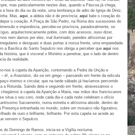
mpre, mas particularmente nestes dias, quando a Páscoa já chega;
a a hora do dia ou da noite, uma lembrança de adro de Igreja de Diniz,
inha
. Mas,
aqui
, a aldeia não é de província;
aqui
bate o coração do
depor o coração. A Praça de São Pedro, na Roma dos sucessores do
dimensão e imponência, percebe-se província, paradoxalmente, se
íguo, arquitectonicamente pobre, com dois acessos, ouso dizer,
mos nem damos por eles, mal iluminado, paredes altíssimas por
irregulares e desiguais e duas portas à nossa frente, uma emparedada
adro a Basílica do Santo Sepulcro nos obriga a perceber que
aqui
nos
história, que é visceral o Mistério a penetrar, que o lado de dentro
cia da realidade.
mo-nos à capela da Aparição, contornando a Pedra da Unção e
 – é!, a
Anastásis
, diz-se em grego – passando em frente da edícula
paço imenso e circular, que na tarde sábado já havíamos percorrido
 a Rotunda. Saindo dela e seguindo em frente, atravessámos o
e chegámos à capela da Aparição a Maria, nas mãos dos franciscanos
se situa o seu coro, onde cada dia e cada noite celebram o ofício
antíssimo Sacramento, numa estreita e altíssima abside, dentro de
 Presença entranhada no mundo, sobre um mosaico não figurativo,
hado de ouro e brilhante, brilhante. Por esta capela se acede ao
ue servem o Sepulcro.
s do Domingo de Ramos, inicia-se a Vigília nocturna.