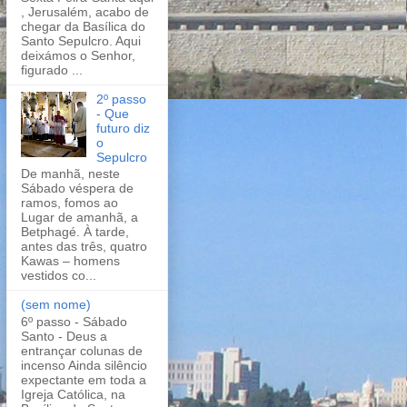
, Jerusalém, acabo de
chegar da Basílica do
Santo Sepulcro. Aqui
deixámos o Senhor,
figurado ...
2º passo
- Que
futuro diz
o
Sepulcro
De manhã, neste
Sábado véspera de
ramos, fomos ao
Lugar de amanhã, a
Betphagé. À tarde,
antes das três, quatro
Kawas – homens
vestidos co...
(sem nome)
6º passo - Sábado
Santo - Deus a
entrançar colunas de
incenso Ainda silêncio
expectante em toda a
Igreja Católica, na