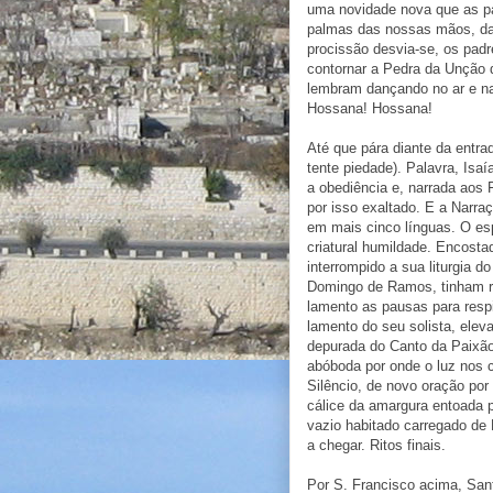
uma novidade nova que as pa
palmas das nossas mãos, das
procissão desvia-se, os pad
contornar a Pedra da Unção 
lembram dançando no ar e n
Hossana! Hossana!
Até que pára diante da entrad
tente piedade). Palavra, Isa
a obediência e, narrada aos
por isso exaltado. E a Narr
em mais cinco línguas. O esp
criatural humildade. Encosta
interrompido a sua liturgia 
Domingo de Ramos, tinham re
lamento as pausas para respi
lamento do seu solista, elev
depurada do Canto da Paixão
abóboda por onde o luz nos c
Silêncio, de novo oração por
cálice da amargura entoada p
vazio habitado carregado de 
a chegar. Ritos finais.
Por S. Francisco acima, San