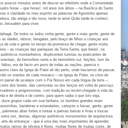
os poucos minutos antes de descer ao refeitório onde a Comunidade
uatro horas – que horas!, mil anos nos átrios – na Basílica do Santo
mas e claridade no meu espírito as palavras de Agostinho apenas
leza, tão antiga e tão nova, tarde te amei Quão tarde te conheci,
s Jerusalém para viver.
etphagé. De todos os lados vinha gente, gente e mais gente, gente de
 as idades, idosos, bengalas, pelo braço de filhos e crianças aos
rça da vida e gente no tempo da promessa de chegar, gente muita
ónia – as crianças das paróquias da Terra Santa, que belas!, na
 autênticos montanheiros, displicentes turistas ou praticantes de
orientais, do hemisfério norte e do hemisfério sul, feições, tom da
m faltou, era de facto um povo de todas as nações, parecia o
ustro claro da Igreja do Pater ali tão perto, onde havíamos de passar,
endo os orantes de cada mosaico – na Igreja do Pater, no cimo do
um painel de azulejos com o Pai Nosso em cada língua da terra –;
s cores dos bonés, das camisolas ou dos lenços em volta do pescoço,
ervadores e progressistas, com tradição ou recém-chegado à vida da
da e de direita e de centro, para quem saiba o que isto seja,
s, doze grupos cada um sua fanfarra, os bombos grandes eram
 avezinhas, bandeiras e estandartes, cartazes e faixas, gente, gente
 palmeiras altas fortes e tontas e palmas baixas e finas e loucas
s outra vez, destas, algumas autênticos monumentos de arquitectura
 arte de entrançar – que é uma das mais importantes de aprender,
uitos ramos de oliveira e flores, muitas flores de muitas cores, de