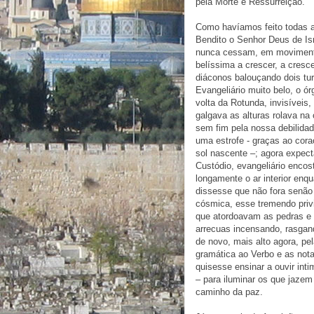
pela Morte e Ressurreição.
Como havíamos feito todas 
Bendito o Senhor Deus de Isr
nunca cessam, em movimento
belíssima a crescer, a cresce
diáconos balouçando dois tu
Evangeliário muito belo, o ó
volta da Rotunda, invisíveis,
galgava as alturas rolava n
sem fim pela nossa debilida
uma estrofe - graças ao cora
sol nascente –; agora expect
Custódio, evangeliário encos
longamente o ar interior en
dissesse que não fora senão
cósmica, esse tremendo privi
que atordoavam as pedras e 
arrecuas incensando, rasgand
de novo, mais alto agora, p
gramática ao Verbo e as not
quisesse ensinar a ouvir int
– para iluminar os que jazem
caminho da paz.