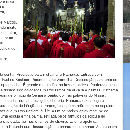
ora mais,
i e,
va, o
de Marcos.
ndo muito
 em latim,
 amor ao
os
uplicando
ltar,
 de contar. Procissão para ir chamar o Patriarca. Entrada sem
d Twal na Basílica. Paramentação vermelha. Deslocação para junto do
 apropriadas. É grande a multidão, muitos os padres. Patriarca chega
 já tinham sido colocados muitos ramos de oliveira e palmas. Patriarca
aresma e o início da Semana Santa, com as palavras do Missal.
 Entrada Triunfal, Evangelho de João. Patriarca diz a longa e
da oração de bênção dos ramos; hissope na mão entra no sepulcro,
mos que muitos traziam já. Um a um os padres aproximam-se do
 uma esguia e fina palma, retirada pelos fâmulos da edícula do
a são dadas palmas e ramos de oliveira. E, é!, o apelo da
amos à Rotunda que Ressurreição se chama e nos chama. A Jerusalém