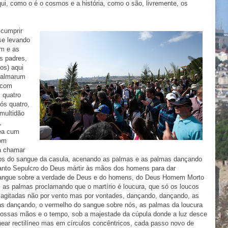
qui, como o é o cosmos e a história, como o são, livremente, os
 cumprir
-se levando
am e as
s padres,
os) aqui
palmarum
 com
 quatro
ós quatro,
multidão
,
rea cum
com
 a chamar
dos do sangue da casula, acenando as palmas e as palmas dançando
anto Sepulcro do Deus mártir às mãos dos homens para dar
angue sobre a verdade de Deus e do homens, do Deus Homem Morto
a, as palmas proclamando que o martírio é loucura, que só os loucos
e agitadas não por vento mas por vontades, dançando, dançando, as
s dançando, o vermelho do sangue sobre nós, as palmas da loucura
nossas mãos e o tempo, sob a majestade da cúpula donde a luz desce
inear rectilíneo mas em círculos concêntricos, cada passo novo de