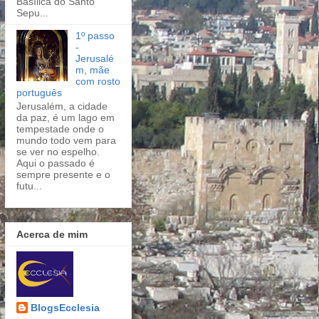
Basílica do Santo
Sepu...
1º passo
-
Jerusalé
m, mãe
com rosto
português
Jerusalém, a cidade
da paz, é um lago em
tempestade onde o
mundo todo vem para
se ver no espelho.
Aqui o passado é
sempre presente e o
futu...
Acerca de mim
BlogsEcclesia