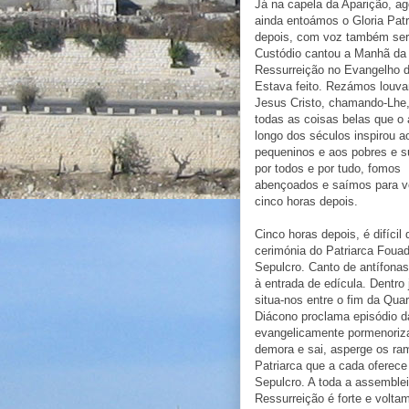
Já na capela da Aparição, ag
ainda entoámos o Gloria Patr
depois, com voz também ser
Custódio cantou a Manhã da
Ressurreição no Evangelho 
Estava feito. Rezámos louva
Jesus Cristo, chamando-Lhe,
todas as coisas belas que o
longo dos séculos inspirou a
pequeninos e aos pobres e s
por todos e por tudo, fomos
abençoados e saímos para vo
cinco horas depois.
Cinco horas depois, é difícil
cerimónia do Patriarca Foua
Sepulcro. Canto de antífonas
à entrada de edícula. Dentro
situa-nos entre o fim da Qu
Diácono proclama episódio da
evangelicamente pormenoriza
demora e sai, asperge os ra
Patriarca que a cada oferece
Sepulcro. A toda a assemblei
Ressurreição é forte e volt