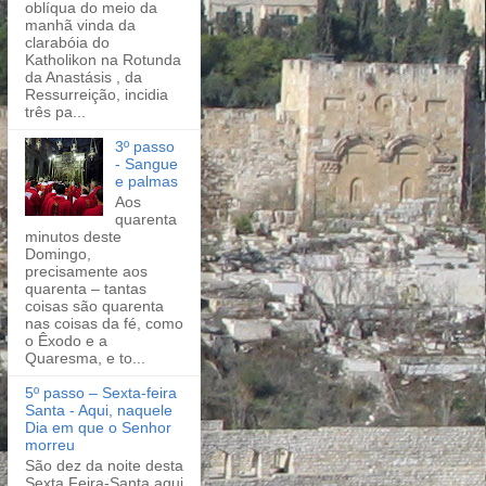
oblíqua do meio da
manhã vinda da
clarabóia do
Katholikon na Rotunda
da Anastásis , da
Ressurreição, incidia
três pa...
3º passo
- Sangue
e palmas
Aos
quarenta
minutos deste
Domingo,
precisamente aos
quarenta – tantas
coisas são quarenta
nas coisas da fé, como
o Êxodo e a
Quaresma, e to...
5º passo – Sexta-feira
Santa - Aqui, naquele
Dia em que o Senhor
morreu
São dez da noite desta
Sexta Feira-Santa aqui