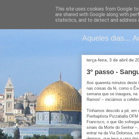
This site uses cookies from Google to 
are shared with Google along with per
Páscoa e
statistics, and to detect and address 
Aqueles dias... A
terça-feira, 3 de abril de 
3º passo - Sang
Aos quarenta minutos deste 
nas coisas da fé, como o Ê
semana que se inaugura, na 
Ramos! – iniciámos a celebr
Tínhamos descido a pé, em co
Pierbaptista Pizzaballa OFM
Francisco, o que tão sofreg
sinais da Morte do Senhor –,
entrar na da Via Dolorosa, v
degraus, que leva a uma das 