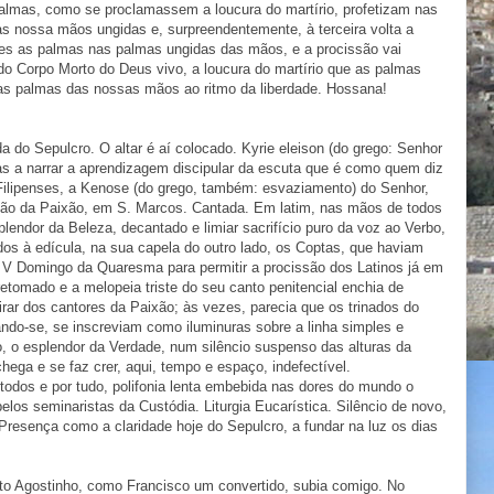
lmas, como se proclamassem a loucura do martírio, profetizam nas
 nossa mãos ungidas e, surpreendentemente, à terceira volta a
res as palmas nas palmas ungidas das mãos, e a procissão vai
do Corpo Morto do Deus vivo, a loucura do martírio que as palmas
as palmas das nossas mãos ao ritmo da liberdade. Hossana!
a do Sepulcro. O altar é aí colocado. Kyrie eleison (do grego: Senhor
ías a narrar a aprendizagem discipular da escuta que é como quem diz
 Filipenses, a Kenose (do grego, também: esvaziamento) do Senhor,
ação da Paixão, em S. Marcos. Cantada. Em latim, nas mãos de todos
lendor da Beleza, decantado e limiar sacrifício puro da voz ao Verbo,
dos à edícula, na sua capela do outro lado, os Coptas, que haviam
do V Domingo da Quaresma para permitir a procissão dos Latinos já em
tomado e a melopeia triste do seu canto penitencial enchia de
rar dos cantores da Paixão; às vezes, parecia que os trinados do
ando-se, se inscreviam como iluminuras sobre a linha simples e
, o esplendor da Verdade, num silêncio suspenso das alturas da
hega e se faz crer, aqui, tempo e espaço, indefectível.
 todos e por tudo, polifonia lenta embebida nas dores do mundo o
elos seminaristas da Custódia. Liturgia Eucarística. Silêncio de novo,
Presença como a claridade hoje do Sepulcro, a fundar na luz os dias
to Agostinho, como Francisco um convertido, subia comigo. No