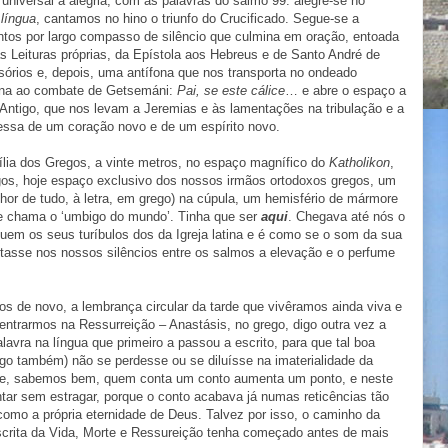
universal à alegria, com as palavras do salmo 99: alegre-se no
língua
, cantamos no hino o triunfo do Crucificado. Segue-se a
antos por largo compasso de silêncio que culmina em oração, entoada
as Leituras próprias, da Epístola aos Hebreus e de Santo André de
sórios e, depois, uma antífona que nos transporta no ondeado
ana ao combate de Getsemáni:
Pai, se este cálice
… e abre o espaço a
Antigo, que nos levam a Jeremias e às lamentações na tribulação e a
messa de um coração novo e de um espírito novo.
lia dos Gregos, a vinte metros, no espaço magnífico do
Katholikon
,
gos, hoje espaço exclusivo dos nossos irmãos ortodoxos gregos, um
or de tudo, à letra, em grego) na cúpula, um hemisfério de mármore
e chama o ‘umbigo do mundo’. Tinha que ser
aqui
. Chegava até nós o
uem os seus turíbulos dos da Igreja latina e é como se o som da sua
itasse nos nossos silêncios entre os salmos a elevação e o perfume
s de novo, a lembrança circular da tarde que vivêramos ainda viva e
ntrarmos na Ressurreição – Anastásis, no grego, digo outra vez a
avra na língua que primeiro a passou a escrito, para que tal boa
ego também) não se perdesse ou se diluísse na imaterialidade da
e, sabemos bem, quem conta um conto aumenta um ponto, e neste
tar sem estragar, porque o conto acabava já numas reticências tão
como a própria eternidade de Deus. Talvez por isso, o caminho da
escrita da Vida, Morte e Ressureição tenha começado antes de mais