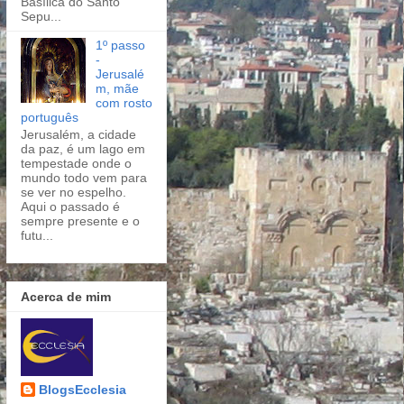
Basílica do Santo
Sepu...
1º passo
-
Jerusalé
m, mãe
com rosto
português
Jerusalém, a cidade
da paz, é um lago em
tempestade onde o
mundo todo vem para
se ver no espelho.
Aqui o passado é
sempre presente e o
futu...
Acerca de mim
BlogsEcclesia