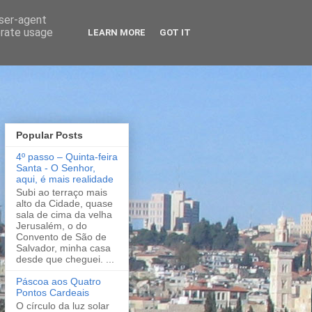
user-agent
erate usage
LEARN MORE
GOT IT
Popular Posts
4º passo – Quinta-feira
Santa - O Senhor,
aqui, é mais realidade
Subi ao terraço mais
alto da Cidade, quase
sala de cima da velha
Jerusalém, o do
Convento de São de
Salvador, minha casa
desde que cheguei. ...
Páscoa aos Quatro
Pontos Cardeais
O círculo da luz solar