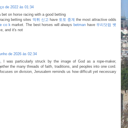
ço de 2022 às 01:34
 a bet on horse racing with a good betting
 racing betting sites
먹튀 신고
have
토토 중계
the most attractive odds
e co k
market. The best horses will always
betman
have
우리닷컴 벳
, and it's not
junho de 2026 às 02:34
e
, I was particularly struck by the image of God as a rope-maker,
ether the many threads of faith, traditions, and peoples into one cord.
n focuses on division, Jerusalem reminds us how difficult yet necessary