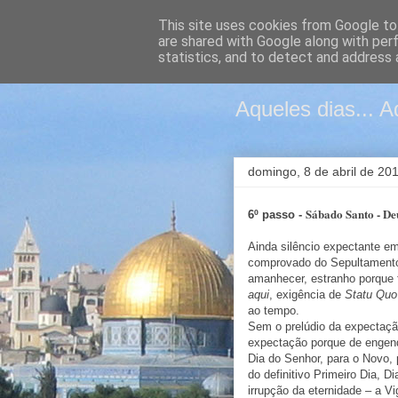
This site uses cookies from Google to 
are shared with Google along with per
Páscoa e
statistics, and to detect and address 
Aqueles dias... A
domingo, 8 de abril de 20
Sábado Santo -
De
6º passo -
Ainda silêncio expectante em 
comprovado do Sepultamento 
amanhecer, estranho porque f
aqui
, exigência de
Statu Quo
ao tempo.
Sem o prelúdio da expectaçã
expectação porque de engend
Dia do Senhor, para o Novo,
do definitivo Primeiro Dia, D
irrupção da eternidade – a Vi