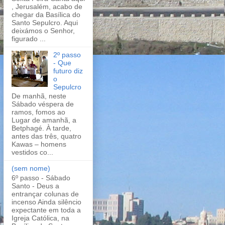
, Jerusalém, acabo de
chegar da Basílica do
Santo Sepulcro. Aqui
deixámos o Senhor,
figurado ...
2º passo
- Que
futuro diz
o
Sepulcro
De manhã, neste
Sábado véspera de
ramos, fomos ao
Lugar de amanhã, a
Betphagé. À tarde,
antes das três, quatro
Kawas – homens
vestidos co...
(sem nome)
6º passo - Sábado
Santo - Deus a
entrançar colunas de
incenso Ainda silêncio
expectante em toda a
Igreja Católica, na