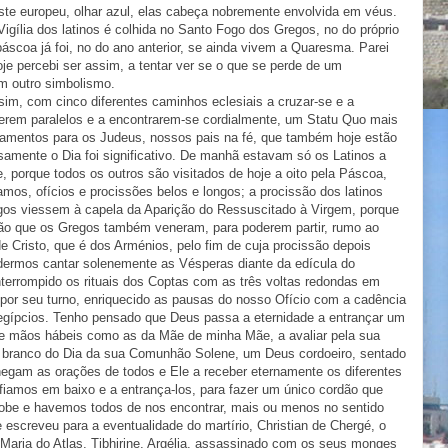
leste europeu, olhar azul, elas cabeça nobremente envolvida em véus.
igília dos latinos é colhida no Santo Fogo dos Gregos, no do próprio
áscoa já foi, no do ano anterior, se ainda vivem a Quaresma. Parei
oje percebi ser assim, a tentar ver se o que se perde de um
m outro simbolismo.
ssim, com cinco diferentes caminhos eclesiais a cruzar-se e a
viverem paralelos e a encontrarem-se cordialmente, um Statu Quo mais
amentos para os Judeus, nossos pais na fé, que também hoje estão
amente o Dia foi significativo. De manhã estavam só os Latinos a
de, porque todos os outros são visitados de hoje a oito pela Páscoa,
mos, ofícios e procissões belos e longos; a procissão dos latinos
gos viessem à capela da Aparição do Ressuscitado à Virgem, porque
ção que os Gregos também veneram, para poderem partir, rumo ao
de Cristo, que é dos Arménios, pelo fim de cuja procissão depois
dermos cantar solenemente as Vésperas diante da edícula do
terrompido os rituais dos Coptas com as três voltas redondas em
, por seu turno, enriquecido as pausas do nosso Ofício com a cadência
egípcios. Tenho pensado que Deus passa a eternidade a entrançar um
e mãos hábeis como as da Mãe de minha Mãe, a avaliar pela sua
o e branco do Dia da sua Comunhão Solene, um Deus cordoeiro, sentado
hegam as orações de todos e Ele a receber eternamente os diferentes
fiamos em baixo e a entrança-los, para fazer um único cordão que
sobe e havemos todos de nos encontrar, mais ou menos no sentido
 escreveu para a eventualidade do martírio, Christian de Chergé, o
Maria do Atlas, Tibhirine, Argélia, assassinado com os seus monges