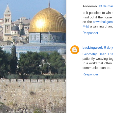
Anónimo
13 de mar
Is it possible to win
Find out if the horse
on the
powerballgam
무브
a winning chance
Responder
backingweek
9 de 
Geometry Dash Lit
patiently weaving tog
In a world that ofte
communion can be.
Responder