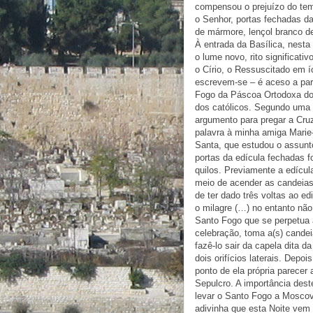
compensou o prejuízo do tem
o Senhor, portas fechadas da
de mármore, lençol branco de
À entrada da Basílica, nest
o lume novo, rito significativ
o Círio, o Ressuscitado em í
escrevem-se – é aceso a par
Fogo da Páscoa Ortodoxa do 
dos católicos. Segundo uma 
argumento para pregar a Cr
palavra à minha amiga Marie-
Santa, que estudou o assunt
portas da edícula fechadas 
quilos. Previamente a edícul
meio de acender as candeias.
de ter dado três voltas ao e
o milagre (…) no entanto não
Santo Fogo que se perpetua a
celebração, toma a(s) candei
fazê-lo sair da capela dita d
dois orifícios laterais. Depoi
ponto de ela própria parecer 
Sepulcro. A importância deste
levar o Santo Fogo a Moscovo
adivinha que esta Noite vem