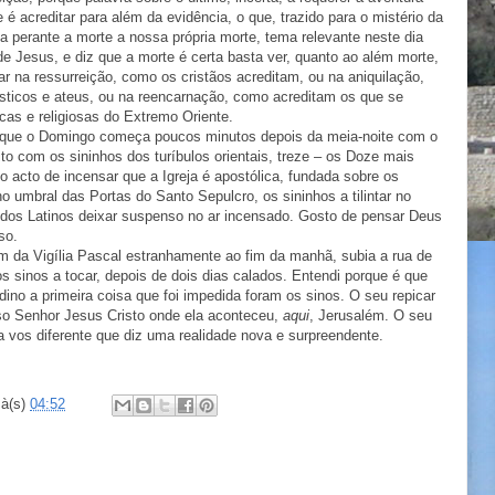
é acreditar para além da evidência, o que, trazido para o mistério da
 perante a morte a nossa própria morte, tema relevante neste dia
e Jesus, e diz que a morte é certa basta ver, quanto ao além morte,
ar na ressurreição, como os cristãos acreditam, ou na aniquilação,
ticos e ateus, ou na reencarnação, como acreditam os que se
cas e religiosas do Extremo Oriente.
rque o Domingo começa poucos minutos depois da meia-noite com o
ito com os sininhos dos turíbulos orientais, treze – os Doze mais
no acto de incensar que a Igreja é apostólica, fundada sobre os
o umbral das Portas do Santo Sepulcro, os sininhos a tilintar no
 dos Latinos deixar suspenso no ar incensado. Gosto de pensar Deus
so.
im da Vigília Pascal estranhamente ao fim da manhã, subia a rua de
 sinos a tocar, depois de dois dias calados. Entendi porque é que
no a primeira coisa que foi impedida foram os sinos. O seu repicar
so Senhor Jesus Cristo onde ela aconteceu,
aqui
, Jerusalém. O seu
 vos diferente que diz uma realidade nova e surpreendente.
à(s)
04:52