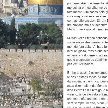
por terroristas fundamentali
mergulhar o meu olhar no do 
totalmente iluminados pela gl
cuja alegria secreta será s
com as diferenças». É!, um D
fira ouvidos mais susceptíve
Médico, se é que alguma pro
Muitas vezes tenho pensado n
sobre ele nestes meses e Jer
morrido fora dela. Vinha a fa
inter-religioso, mas o que s
experiência do terreno agor
que o progresso do caminho d
paz em Jerusalém.
É!, hoje,
aqui
, já celebramo
fé dos cristãos todos da Bas
da evidência científica, que 
nada dizem além da Morte e
diria Pedro Lain Entralgo, o
vizinho, a ideia é esta e é mu
crentes e não crentes e entre
será sempre incerto, o que, 
são certas, sendo a Ressurrei