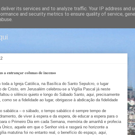
deliver its services and to analyze traffic. Your IP address and 
formance and security metrics to ensure quality of service, gen
m Jerusalém
abuse.
qui
12
us a entrançar colunas de incenso
toda a Igreja Católica, na Basílica do Santo Sepulcro, o lugar
de Cristo, em Jerusalém celebrou-se a Vigília Pascal já neste
altou o silêncio quieto e longo do Sábado Santo,
aqui
, precisamente
, como se a fidelidade ao lugar, obrigasse à abdicação da fidelidade
o sabática – o sábado, o tempo sabático é sempre tempo de
ramento, de viver à espera e da espera, de educar a espera para o
 para o Primeiro Dia em cada Semana, memória de amanhã e profecia
ia Único, aquele em que o Senhor virá e rasgará no horizonte a
gília matutina foi no entanto real, o benefício do espaço,
aqui
,