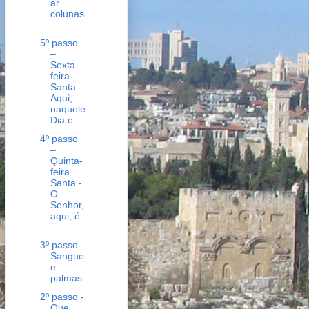
ar
colunas
...
5º passo
–
Sexta-
feira
Santa -
Aqui,
naquele
Dia e...
4º passo
–
Quinta-
feira
Santa -
O
Senhor,
aqui, é
...
3º passo -
Sangue
e
palmas
2º passo -
Que