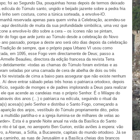
po; foi ao Segundo Dia, pouquinhas horas depois de termos deixado
 edícula do Túmulo santo, ungido e beijado jazente sobre a pedra fria
 linho sem costura, como a túnica sorteada, a envolve-lO.
a manhã reservada apenas para quem vinha à Celebração, acendeu-se
o
aqui
destituído de muita da sua profundidade simbólica, uma vez que
cone a envolve-lo dito sobre a cera – os ícones não se pintam,
tir do fogo que arde junto ao Túmulo desde a celebração do Novo
ano passado, porque a deste ano será oito dias depois da celebração
Tradição de sempre, que o próprio papa Urbano VI usou como
uzada, em 1095, esse Fogo vem directamente de Deus; passo a
Armelle Beaulieu, directora da edição francesa da revista Terra
o detidamente: «todas as chamas do Túmulo foram extintas e as
foram seladas por uma camada de cera de abelha de dois ou três
a foi revistada de cima a baixo para assegurar que não existe nenhum
 Aí deve entrar sábado pelas três horas o patriarca ortodoxo, depois
difício, seguido de monges e de padres implorando a Deus para realizar
 ele que acende as candeias mas o próprio Senhor. É o Milagre do
través dos anos (…) o patriarca na edícula, seguindo o ritual da
a(s) acesa(s) pelo Senhor e distribui o Santo Fogo, começando a
a aparição dos anjos, vestíbulo do Túmulo propriamente dito, pelos
s a multidão partilha-o e a igreja ilumina-se de milhares de velas ao
arder». Esta é a grande Noite anual na vida da Basílica do Santo
 rito é tal que, no aeroporto Ben Gurion, estão aviões à espera: vão
, a Atenas, a Sófia, a Bucareste, capitais do mundo ortodoxo. Já se
 a caminho, as ruas de Jerusalém e a Basílica cheias dos brancos