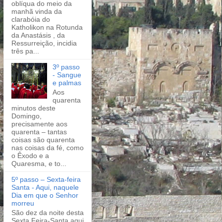
oblíqua do meio da
manhã vinda da
clarabóia do
Katholikon na Rotunda
da Anastásis , da
Ressurreição, incidia
três pa...
3º passo
- Sangue
e palmas
Aos
quarenta
minutos deste
Domingo,
precisamente aos
quarenta – tantas
coisas são quarenta
nas coisas da fé, como
o Êxodo e a
Quaresma, e to...
5º passo – Sexta-feira
Santa - Aqui, naquele
Dia em que o Senhor
morreu
São dez da noite desta
Sexta Feira-Santa aqui