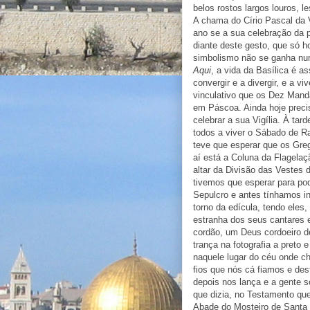
belos rostos largos louros, 
A chama do Círio Pascal da V
ano se a sua celebração da p
diante deste gesto, que só h
simbolismo não se ganha nu
Aqui
, a vida da Basílica é a
convergir e a divergir, e a 
vinculativo que os Dez Mand
em Páscoa. Ainda hoje precis
celebrar a sua Vigília. À tar
todos a viver o Sábado de Ra
teve que esperar que os Gre
aí está a Coluna da Flagela
altar da Divisão das Vestes 
tivemos que esperar para po
Sepulcro e antes tínhamos in
torno da edícula, tendo eles
estranha dos seus cantares 
cordão, um Deus cordoeiro d
trança na fotografia a pret
naquele lugar do céu onde c
fios que nós cá fiamos e des
depois nos lança e a gente 
que dizia, no Testamento que
Abade do Mosteiro de Santa 