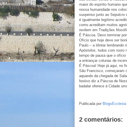
maior do espírito humano que 
nossa humanidade nos coloca
suspenso junto ao Sepulcro d
é igualmente legítimo acredit
como acreditam muitos agnós
revêem em Tradições filosófi
É Páscoa. Devo terminar po
Ofício que hoje deve ser bon
Paulo – a tilintar lembrando 
Apóstolos, todos com rosto n
tempo de pausa que o ofício
a entrançar colunas de incen
É Páscoa! Hoje já
aqui
, no f
São Francisco, começaram os
aquando da chegada de Saladi
festivo diz a Páscoa de Nos
badalar oferece à Cidade uma
Publicada por
BlogsEcclesia
2 comentários: