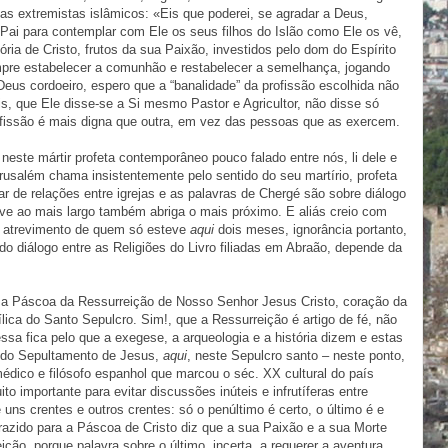
stas extremistas islâmicos: «Eis que poderei, se agradar a Deus,
Pai para contemplar com Ele os seus filhos do Islão como Ele os vê,
ória de Cristo, frutos da sua Paixão, investidos pelo dom do Espírito
empre estabelecer a comunhão e restabelecer a semelhança, jogando
eus cordoeiro, espero que a “banalidade” da profissão escolhida não
is, que Ele disse-se a Si mesmo Pastor e Agricultor, não disse só
fissão é mais digna que outra, em vez das pessoas que as exercem.
este mártir profeta contemporâneo pouco falado entre nós, li dele e
usalém chama insistentemente pelo sentido do seu martírio, profeta
lar de relações entre igrejas e as palavras de Chergé são sobre diálogo
erve ao mais largo também abriga o mais próximo. E aliás creio com
a, atrevimento de quem só esteve
aqui
dois meses, ignorância portanto,
o diálogo entre as Religiões do Livro filiadas em Abraão, depende da
s a Páscoa da Ressurreição de Nosso Senhor Jesus Cristo, coração da
ílica do Santo Sepulcro. Sim!, que a Ressurreição é artigo de fé, não
essa fica pelo que a exegese, a arqueologia e a história dizem e estas
 do Sepultamento de Jesus,
aqui
, neste Sepulcro santo – neste ponto,
 médico e filósofo espanhol que marcou o séc. XX cultural do país
ito importante para evitar discussões inúteis e infrutíferas entre
 uns crentes e outros crentes: só o penúltimo é certo, o último é e
trazido para a Páscoa de Cristo diz que a sua Paixão e a sua Morte
ção, porque palavra sobre o último, incerta, a requerer a aventura